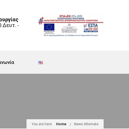
ουργίας
0 Δευτ. -
ινωνία
You are here
Home
News Alternate