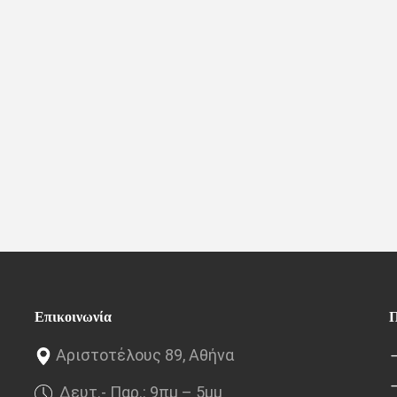
Επικοινωνία
Π
Αριστοτέλους 89, Αθήνα
Δευτ.- Παρ.: 9πμ – 5μμ